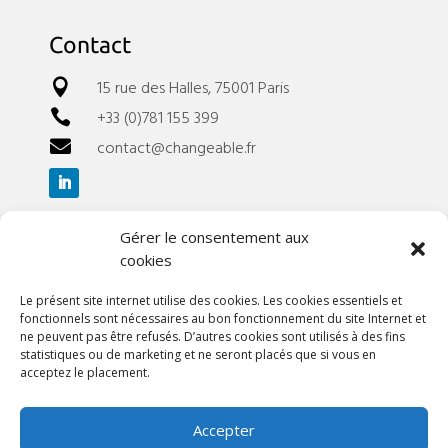
Contact
15 rue des Halles, 75001 Paris

+33 (0)781 155 399

contact@changeable.fr

Gérer le consentement aux
Liens utiles
cookies
A propos
Le présent site internet utilise des cookies. Les cookies essentiels et
Références
fonctionnels sont nécessaires au bon fonctionnement du site Internet et
Nos webinaires
ne peuvent pas être refusés. D’autres cookies sont utilisés à des fins
Nos événements
statistiques ou de marketing et ne seront placés que si vous en
acceptez le placement.
Blog
Contact
Accepter