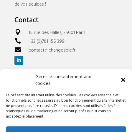
de vos équipes !
Contact
15 rue des Halles, 75001 Paris

+33 (0)781 155 399

contact@changeable.fr

Gérer le consentement aux
Liens utiles
cookies
A propos
Le présent site internet utilise des cookies. Les cookies essentiels et
Références
fonctionnels sont nécessaires au bon fonctionnement du site Internet et
Nos webinaires
ne peuvent pas être refusés. D’autres cookies sont utilisés à des fins
Nos événements
statistiques ou de marketing et ne seront placés que si vous en
acceptez le placement.
Blog
Contact