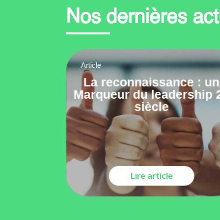
Nos dernières act
Article
ieux
La reconnaissance : un
e équipe
Marqueur du leadership 
aborer
siècle
Lire article