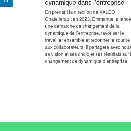
uir… quoi
dynamique dans l’entreprise
En prenant la direction de VALEO
it fuir …les
Chatellerault en 2023, Emmanuel a lanc
changer ? 11
une démarche de changement de la
experts Loic
dynamique de l’entreprise, favoriser le
t Fanta
travailler ensemble et redonner le sourire
vail et
aux collaborateurs. Il partagera avec nou
ternational
sa vision et ses choix et ses résultats sur 
changement de dynamique d’entreprise