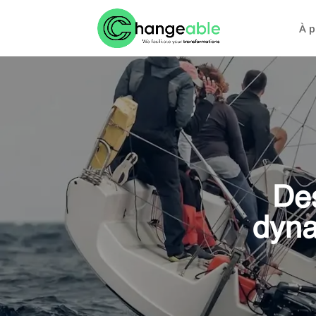
À 
Des
dyna