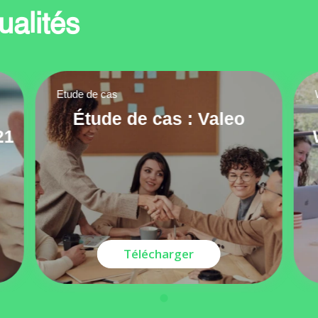
ualités
Etude de cas
Étude de cas : Valeo
21
Télécharger