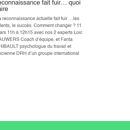
econnaissance fait fuir… quoi
dynamique
aire
En prenant la
a reconnaissance actuelle fait fuir …les
Chatelleraul
alents, le succès. Comment changer ? 11
une démarche
ars 11h à 12h15 avec nos 2 experts Loic
dynamique de l
AUWERS Coach d’équipe, et Fanta
travailler ens
HIBAULT psychologue du travail et
aux collabora
ncienne DRH d’un groupe international
sa vision et s
changement d