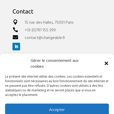
Contact
15 rue des Halles, 75001 Paris

+33 (0)781 155 399

contact@changeable.fr

Gérer le consentement aux
Liens utiles
cookies
A propos
Le présent site internet utilise des cookies. Les cookies essentiels et
Références
fonctionnels sont nécessaires au bon fonctionnement du site Internet et
Nos webinaires
ne peuvent pas être refusés. D’autres cookies sont utilisés à des fins
Nos événements
statistiques ou de marketing et ne seront placés que si vous en
acceptez le placement.
Blog
Contact
Accepter