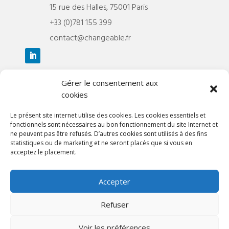
15 rue des Halles, 75001 Paris
+33 (0)781 155 399
contact@changeable.fr
Gérer le consentement aux
Liens utiles
cookies
A propos
Le présent site internet utilise des cookies. Les cookies essentiels et
Références
fonctionnels sont nécessaires au bon fonctionnement du site Internet et
Nos webinaires
ne peuvent pas être refusés. D’autres cookies sont utilisés à des fins
Nos événements
statistiques ou de marketing et ne seront placés que si vous en
acceptez le placement.
Blog
Contact
Accepter
Refuser
Tous droits réservés © 2022-2025 Changeable
Voir les préférences