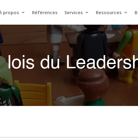
À propos
Références
Services
Ressources
B
 lois du Leaders