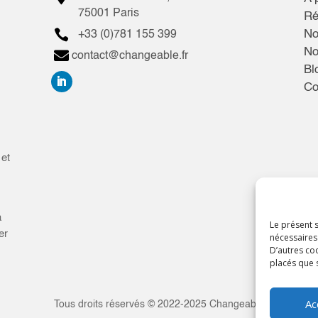
75001 Paris
Ré

No
+33 (0)781 155 399
No

contact@changeable.fr
Bl
Co
 et
a
Le présent s
er
nécessaires
D’autres coo
placés que 
Ac
Tous droits réservés © 2022-2025 Changeable