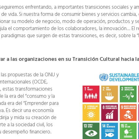
eguiremos enfrentando, a importantes transiciones sociales y am
 de vida. Si nuestra forma de consumir bienes y servicios cambia,
onar su modelo de negocio, modo de operación, productos y serv
jula el comportamiento de los colaboradores, la innovación… El re
 paradigmas que surgen de estas transiciones, es decir, sobre la “
r a las organizaciones en su Transición Cultural hacia l
 las propuestas de la ONU y
 internacionales (OCDE,
), estas transformaciones
e la era del “consumo y la
ada era del “Emprender para
va. Es decir una economía
irija y mida su creación de
e a la sociedad civil, los
u desempeño financiero.