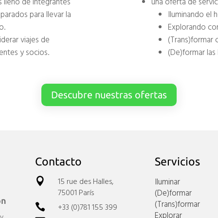
 lleno de integrantes
una oferta de servi
parados para llevar la
Iluminando el 
o.
Explorando co
iderar viajes de
(Trans)formar 
entes y socios.
(De)formar las 
Descubre nuestras ofertas
Contacto
Servicios
15 rue des Halles,
Iluminar

75001 París
(De)formar
ón
(Trans)formar
+33 (0)781 155 399

Explorar
 y