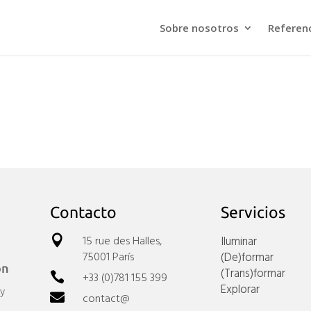
Sobre nosotros
Referen
Contacto
Servicios
15 rue des Halles,
Iluminar

75001 París
(De)formar
ón
(Trans)formar
+33 (0)781 155 399

Explorar
 y
contact@
