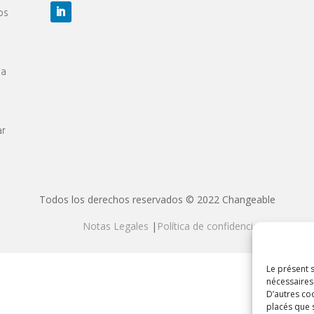
os
 a
ar
Todos los derechos reservados © 2022 Changeable
Notas Legales
|
Política de confidencialidad
Le présent s
nécessaires
D’autres coo
placés que 